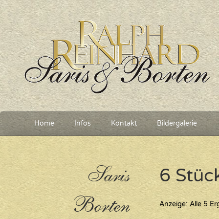
Home
Infos
Kontakt
Bildergalerie
Saris
6 Stüc
Borten
Anzeige: Alle 5 E