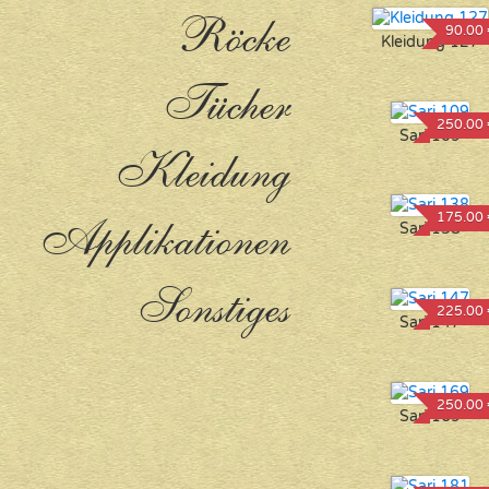
Röcke
90.00 
Kleidung 127
Tücher
250.00 
Sari 109
Kleidung
175.00 
Applikationen
Sari 138
Sonstiges
225.00 
Sari 147
250.00 
Sari 169