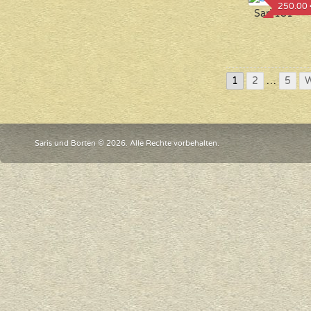
250.00 
Sari 181
1
2
…
5
W
Saris und Borten © 2026. Alle Rechte vorbehalten.