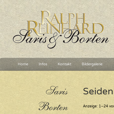
Home
Infos
Kontakt
Bildergalerie
Saris
Seiden
Borten
Anzeige: 1–24 vo