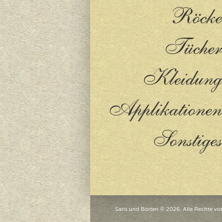
Röcke
Tücher
Kleidung
Applikationen
Sonstiges
Saris und Borten © 2026. Alle Rechte vo