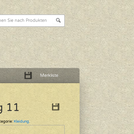
Merkliste
g 11
tegorie:
Kleidung
.