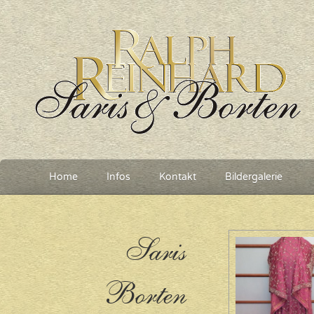
Home
Infos
Kontakt
Bildergalerie
Saris
Borten