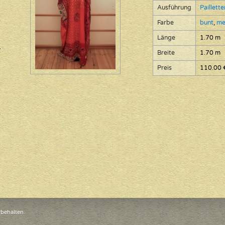
Ausführung
Paillett
Farbe
bunt
,
me
Länge
1.70 m
Breite
1.70 m
Preis
110.00 
rbehalten.