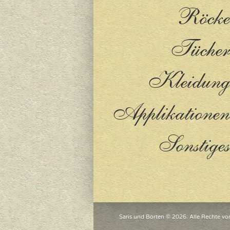
Röcke
Tücher
Kleidung
Applikationen
Sonstiges
Saris und Borten © 2026. Alle Rechte vo