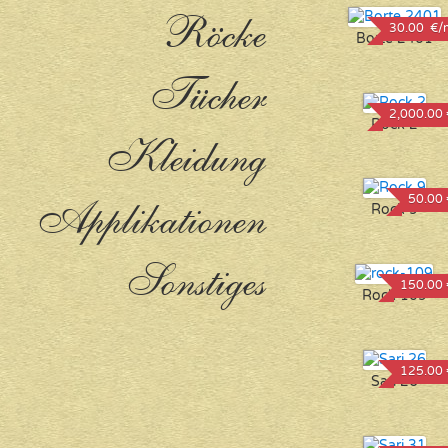
Röcke
30.00 €/
Borte 2401
Tücher
2,000.00 
Rock 2
Kleidung
50.00 
Applikationen
Rock 9
Sonstiges
150.00 
Rock 109
125.00 
Sari 26