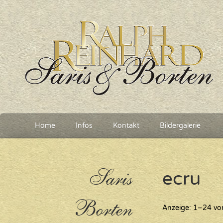
Home
Infos
Kontakt
Bildergalerie
Saris
ecru
Borten
Anzeige: 1–24 vo