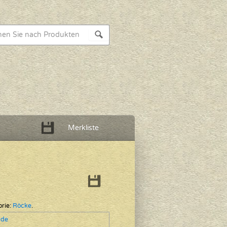
Merkliste
rie:
Röcke
.
ide