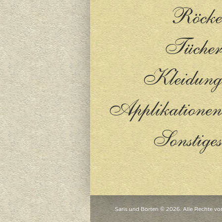
Röcke
Tücher
Kleidung
Applikationen
Sonstiges
Saris und Borten © 2026. Alle Rechte vo