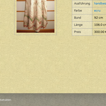
Ausführung
handbes
Farbe
ecru
Bund
92 cm
Länge
106.0 c
Preis
300.00 
rbehalten.